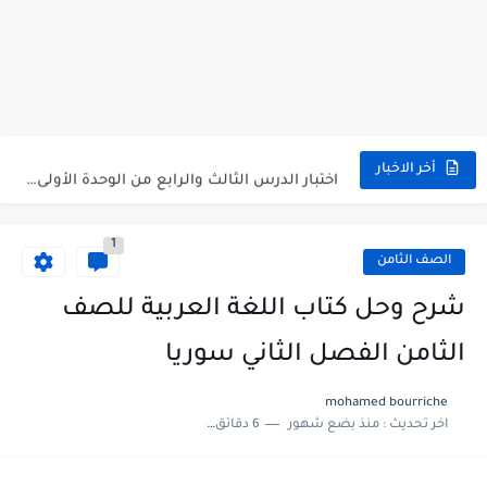
متى نتائج التاسع في سوريا 2026
موقع وزارة التربية السورية نتائج البكالوريا 2026
اختبار الدرس الثالث والرابع من الوحدة الأولى مع الحل في...
أخر الاخبار
حل درس أسس التقسيم الإقليمي للوطن العربي في الجغرافيا للصف...
1
سلم تصحيح مادة اللغة العربية لشهادة التعليم الاساسي والاعدادية الشرعية...
الصف الثامن
سلم تصحيح اللغة الانجليزية بكالوريا علمي دورة 2026
شرح وحل كتاب اللغة العربية للصف
حل أسئلة الكيمياء بكالوريا علمي دورة 2026
الثامن الفصل الثاني سوريا
صدور سلم تصحيح مادة اللغة الانكليزية بكالوريا 2026 الأدبي منهاج...
mohamed bourriche
اخر تحديث :
منذ بضع شهور
6 دقائق للقراءة
امتحان الرياضيات مع الحل لشهادة التعليم الاساسي والاعدادية الشرعية دورة...
ثلاث نماذج امتحانية مع الحل في العلوم بكالوريا دورة 2026