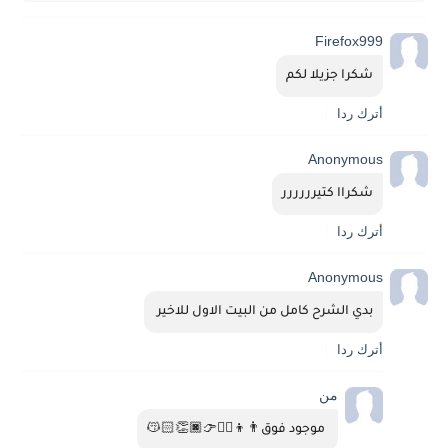
Firefox999
شكرا جزيلا لكم
أترك ردا
Anonymous
شكراا كتيرررررر
أترك ردا
Anonymous
بدي الشرح كامل من البيت الاول للاخير 
أترك ردا
من
 موجود فوق👨‍👦☝🏻👉🏿👏🏻😽