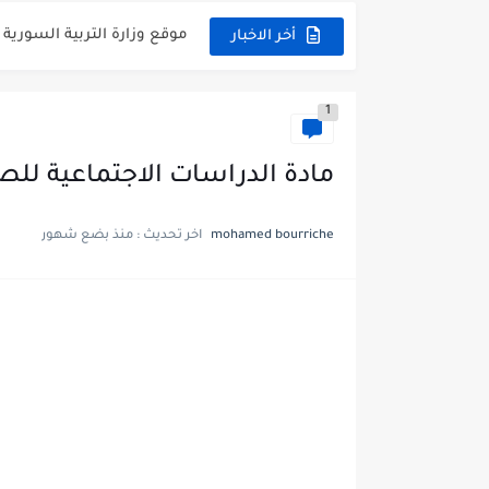
موقع وزارة التربية السورية نتائج
أخر الاخبار
اختبار الدرس الثالث والرابع 
1
حل درس أسس التقسيم الإقل
سلم تصحيح مادة اللغة العرب
مادة الدراسات الاجتماعية للص
سلم تصحيح اللغة الانجليزية بك
mohamed bourriche
اخر تحديث :
منذ بضع شهور
حل أسئلة الكيمياء بكالوريا علم
صدور سلم تصحيح مادة اللغة الانكليزية ب
امتحان الرياضيات مع الحل ل
ثلاث نماذج امتحانية مع الحل ف