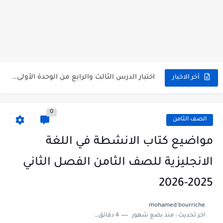
متى نتائج التاسع في سوريا 2026
موقع وزارة التربية السورية نتائج البكالوريا 2026
اختبار الدرس الثالث والرابع من الوحدة الأولى مع الحل في...
أخر الاخبار
حل درس أسس التقسيم الإقليمي للوطن العربي في الجغرافيا للصف...
0
سلم تصحيح مادة اللغة العربية لشهادة التعليم الاساسي والاعدادية الشرعية...
الصف الثامن
سلم تصحيح اللغة الانجليزية بكالوريا علمي دورة 2026
مواضيع كتاب الانشطة في اللغة
حل أسئلة الكيمياء بكالوريا علمي دورة 2026
الانجليزية للصف الثامن الفصل الثاني
صدور سلم تصحيح مادة اللغة الانكليزية بكالوريا 2026 الأدبي منهاج...
2025-2026
امتحان الرياضيات مع الحل لشهادة التعليم الاساسي والاعدادية الشرعية دورة...
mohamed bourriche
اخر تحديث :
منذ بضع شهور
4 دقائق للقراءة
ثلاث نماذج امتحانية مع الحل في العلوم بكالوريا دورة 2026