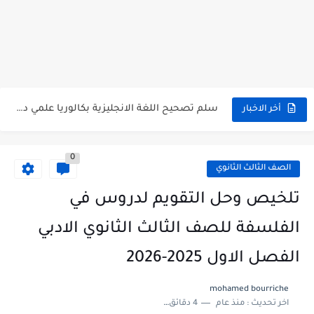
اختبار الدرس الثالث والرابع من الوحدة الأولى مع الحل في...
حل درس أسس التقسيم الإقليمي للوطن العربي في الجغرافيا للصف...
سلم تصحيح مادة اللغة العربية لشهادة التعليم الاساسي والاعدادية الشرعية...
سلم تصحيح اللغة الانجليزية بكالوريا علمي دورة 2026
أخر الاخبار
حل أسئلة الكيمياء بكالوريا علمي دورة 2026
0
صدور سلم تصحيح مادة اللغة الانكليزية بكالوريا 2026 الأدبي منهاج...
الصف الثالث الثانوي
امتحان الرياضيات مع الحل لشهادة التعليم الاساسي والاعدادية الشرعية دورة...
تلخيص وحل التقويم لدروس في
ثلاث نماذج امتحانية مع الحل في العلوم بكالوريا دورة 2026
الفلسفة للصف الثالث الثانوي الادبي
الفصل الاول 2025-2026
mohamed bourriche
اخر تحديث :
منذ عام
4 دقائق للقراءة