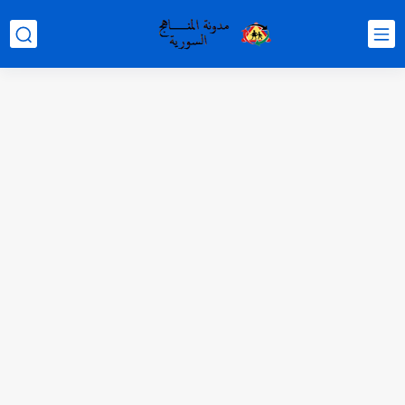
متى نتائج التاسع في سوريا 2026
موقع وزارة التربية السورية نتائج البكالوريا 2026
اختبار الدرس الثالث والرابع من الوحدة الأولى مع الحل في...
حل درس أسس التقسيم الإقليمي للوطن العربي في الجغرافيا للصف...
سلم تصحيح مادة اللغة العربية لشهادة التعليم الاساسي والاعدادية الشرعية...