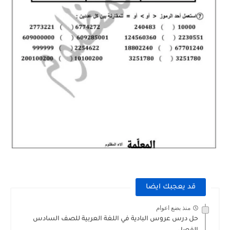
قد يعجبك ايضا
منذ بضع اعوام
حل درس عروس البادية في اللغة العربية للصف السادس