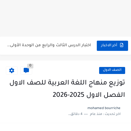
متى نتائج التاسع في سوريا 2026
موقع وزارة التربية السورية نتائج البكالوريا 2026
اختبار الدرس الثالث والرابع من الوحدة الأولى مع الحل في...
أخر الاخبار
حل درس أسس التقسيم الإقليمي للوطن العربي في الجغرافيا للصف...
0
سلم تصحيح مادة اللغة العربية لشهادة التعليم الاساسي والاعدادية الشرعية...
الصف الاول
سلم تصحيح اللغة الانجليزية بكالوريا علمي دورة 2026
توزيع منهاج اللغة العربية للصف الاول
حل أسئلة الكيمياء بكالوريا علمي دورة 2026
الفصل الاول 2025-2026
صدور سلم تصحيح مادة اللغة الانكليزية بكالوريا 2026 الأدبي منهاج...
mohamed bourriche
اخر تحديث :
منذ عام
4 دقائق للقراءة
امتحان الرياضيات مع الحل لشهادة التعليم الاساسي والاعدادية الشرعية دورة...
ثلاث نماذج امتحانية مع الحل في العلوم بكالوريا دورة 2026