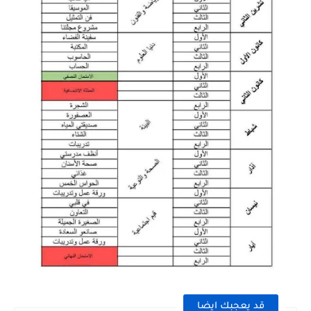
قد يعجبك ايضا