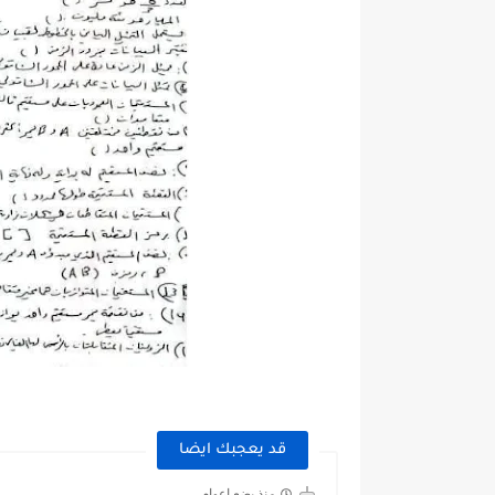
قد يعجبك ايضا
منذ بضع اعوام