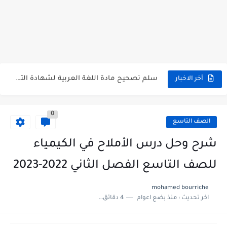
موقع وزارة التربية السورية نتائج البكالوريا 2026
اختبار الدرس الثالث والرابع من الوحدة الأولى مع الحل في...
حل درس أسس التقسيم الإقليمي للوطن العربي في الجغرافيا للصف...
سلم تصحيح مادة اللغة العربية لشهادة التعليم الاساسي والاعدادية الشرعية...
أخر الاخبار
سلم تصحيح اللغة الانجليزية بكالوريا علمي دورة 2026
0
حل أسئلة الكيمياء بكالوريا علمي دورة 2026
الصف التاسع
صدور سلم تصحيح مادة اللغة الانكليزية بكالوريا 2026 الأدبي منهاج...
شرح وحل درس الأملاح في الكيمياء
امتحان الرياضيات مع الحل لشهادة التعليم الاساسي والاعدادية الشرعية دورة...
للصف التاسع الفصل الثاني 2022-2023
ثلاث نماذج امتحانية مع الحل في العلوم بكالوريا دورة 2026
mohamed bourriche
اخر تحديث :
منذ بضع اعوام
4 دقائق للقراءة