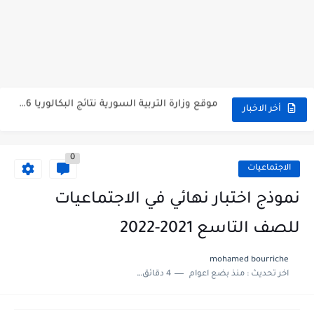
متى نتائج التاسع في سوريا 2026
موقع وزارة التربية السورية نتائج البكالوريا 2026
اختبار الدرس الثالث والرابع من الوحدة الأولى مع الحل في...
أخر الاخبار
حل درس أسس التقسيم الإقليمي للوطن العربي في الجغرافيا للصف...
0
سلم تصحيح مادة اللغة العربية لشهادة التعليم الاساسي والاعدادية الشرعية...
الاجتماعيات
سلم تصحيح اللغة الانجليزية بكالوريا علمي دورة 2026
نموذج اختبار نهائي في الاجتماعيات
حل أسئلة الكيمياء بكالوريا علمي دورة 2026
للصف التاسع 2021-2022
صدور سلم تصحيح مادة اللغة الانكليزية بكالوريا 2026 الأدبي منهاج...
mohamed bourriche
اخر تحديث :
منذ بضع اعوام
4 دقائق للقراءة
امتحان الرياضيات مع الحل لشهادة التعليم الاساسي والاعدادية الشرعية دورة...
ثلاث نماذج امتحانية مع الحل في العلوم بكالوريا دورة 2026