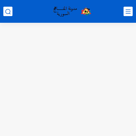
متى نتائج التاسع في سوريا 2026
موقع وزارة التربية السورية نتائج البكالوريا 2026
اختبار الدرس الثالث والرابع من الوحدة الأولى مع الحل في...
حل درس أسس التقسيم الإقليمي للوطن العربي في الجغرافيا للصف...
سلم تصحيح مادة اللغة العربية لشهادة التعليم الاساسي والاعدادية الشرعية...