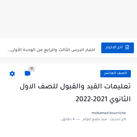
متى نتائج التاسع في سوريا 2026
موقع وزارة التربية السورية نتائج البكالوريا 2026
اختبار الدرس الثالث والرابع من الوحدة الأولى مع الحل في...
أخر الاخبار
حل درس أسس التقسيم الإقليمي للوطن العربي في الجغرافيا للصف...
0
سلم تصحيح مادة اللغة العربية لشهادة التعليم الاساسي والاعدادية الشرعية...
الصف العاشر
سلم تصحيح اللغة الانجليزية بكالوريا علمي دورة 2026
تعليمات القيد والقبول للصف الاول
حل أسئلة الكيمياء بكالوريا علمي دورة 2026
الثانوي 2021-2022
صدور سلم تصحيح مادة اللغة الانكليزية بكالوريا 2026 الأدبي منهاج...
mohamed bourriche
اخر تحديث :
منذ بضع اعوام
4 دقائق للقراءة
امتحان الرياضيات مع الحل لشهادة التعليم الاساسي والاعدادية الشرعية دورة...
ثلاث نماذج امتحانية مع الحل في العلوم بكالوريا دورة 2026