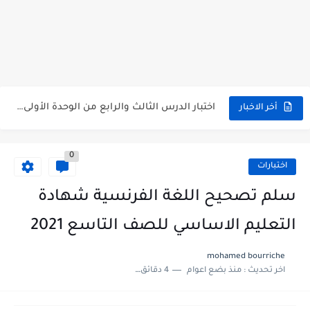
متى نتائج التاسع في سوريا 2026
موقع وزارة التربية السورية نتائج البكالوريا 2026
اختبار الدرس الثالث والرابع من الوحدة الأولى مع الحل في...
أخر الاخبار
حل درس أسس التقسيم الإقليمي للوطن العربي في الجغرافيا للصف...
0
سلم تصحيح مادة اللغة العربية لشهادة التعليم الاساسي والاعدادية الشرعية...
اختبارات
سلم تصحيح اللغة الانجليزية بكالوريا علمي دورة 2026
سلم تصحيح اللغة الفرنسية شهادة
حل أسئلة الكيمياء بكالوريا علمي دورة 2026
التعليم الاساسي للصف التاسع 2021
صدور سلم تصحيح مادة اللغة الانكليزية بكالوريا 2026 الأدبي منهاج...
mohamed bourriche
اخر تحديث :
منذ بضع اعوام
4 دقائق للقراءة
امتحان الرياضيات مع الحل لشهادة التعليم الاساسي والاعدادية الشرعية دورة...
ثلاث نماذج امتحانية مع الحل في العلوم بكالوريا دورة 2026