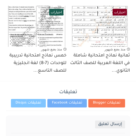
اختبارات
اختبارات
منذ بضع شهور
منذ بضع شهور
ثمانية نماذج امتحانية شاملة
خمس نماذج امتحانية تدريبية
في اللغة العربية للصف الثالث
للوحدات (7-8) لغة انجليزية
الثانوي...
للصف التاسع...
تعليقات
تعليقات Blogger
تعليقات Facebook
تعليقات Disqus
إرسال تعليق