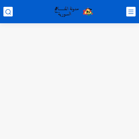
متى نتائج التاسع في سوريا 2026
موقع وزارة التربية السورية نتائج البكالوريا 2026
اختبار الدرس الثالث والرابع من الوحدة الأولى مع الحل في...
حل درس أسس التقسيم الإقليمي للوطن العربي في الجغرافيا للصف...
سلم تصحيح مادة اللغة العربية لشهادة التعليم الاساسي والاعدادية الشرعية...