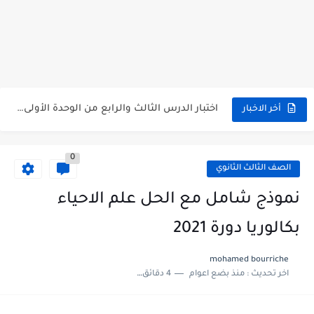
متى نتائج التاسع في سوريا 2026
موقع وزارة التربية السورية نتائج البكالوريا 2026
اختبار الدرس الثالث والرابع من الوحدة الأولى مع الحل في...
أخر الاخبار
حل درس أسس التقسيم الإقليمي للوطن العربي في الجغرافيا للصف...
0
سلم تصحيح مادة اللغة العربية لشهادة التعليم الاساسي والاعدادية الشرعية...
الصف الثالث الثانوي
سلم تصحيح اللغة الانجليزية بكالوريا علمي دورة 2026
نموذج شامل مع الحل علم الاحياء
حل أسئلة الكيمياء بكالوريا علمي دورة 2026
بكالوريا دورة 2021
صدور سلم تصحيح مادة اللغة الانكليزية بكالوريا 2026 الأدبي منهاج...
mohamed bourriche
اخر تحديث :
منذ بضع اعوام
4 دقائق للقراءة
امتحان الرياضيات مع الحل لشهادة التعليم الاساسي والاعدادية الشرعية دورة...
ثلاث نماذج امتحانية مع الحل في العلوم بكالوريا دورة 2026