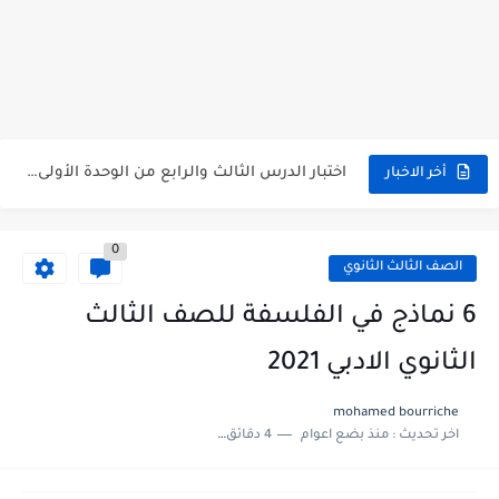
متى نتائج التاسع في سوريا 2026
موقع وزارة التربية السورية نتائج البكالوريا 2026
اختبار الدرس الثالث والرابع من الوحدة الأولى مع الحل في...
أخر الاخبار
حل درس أسس التقسيم الإقليمي للوطن العربي في الجغرافيا للصف...
0
سلم تصحيح مادة اللغة العربية لشهادة التعليم الاساسي والاعدادية الشرعية...
الصف الثالث الثانوي
سلم تصحيح اللغة الانجليزية بكالوريا علمي دورة 2026
6 نماذج في الفلسفة للصف الثالث
حل أسئلة الكيمياء بكالوريا علمي دورة 2026
الثانوي الادبي 2021
صدور سلم تصحيح مادة اللغة الانكليزية بكالوريا 2026 الأدبي منهاج...
mohamed bourriche
اخر تحديث :
منذ بضع اعوام
4 دقائق للقراءة
امتحان الرياضيات مع الحل لشهادة التعليم الاساسي والاعدادية الشرعية دورة...
ثلاث نماذج امتحانية مع الحل في العلوم بكالوريا دورة 2026