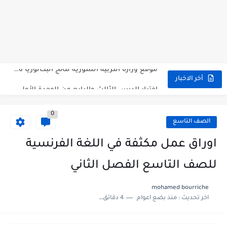
متى نتائج التاسع في سوريا 2026
موقع وزارة التربية السورية نتائج البكالوريا 2026
اختبار الدرس الثالث والرابع من الوحدة الأولى مع الحل في...
أخر الاخبار
حل درس أسس التقسيم الإقليمي للوطن العربي في الجغرافيا للصف...
0
سلم تصحيح مادة اللغة العربية لشهادة التعليم الاساسي والاعدادية الشرعية...
الصف التاسع
سلم تصحيح اللغة الانجليزية بكالوريا علمي دورة 2026
اوراق عمل مكثفة في اللغة الفرنسية
حل أسئلة الكيمياء بكالوريا علمي دورة 2026
للصف التاسع الفصل الثاني
صدور سلم تصحيح مادة اللغة الانكليزية بكالوريا 2026 الأدبي منهاج...
mohamed bourriche
اخر تحديث :
منذ بضع اعوام
4 دقائق للقراءة
امتحان الرياضيات مع الحل لشهادة التعليم الاساسي والاعدادية الشرعية دورة...
ثلاث نماذج امتحانية مع الحل في العلوم بكالوريا دورة 2026