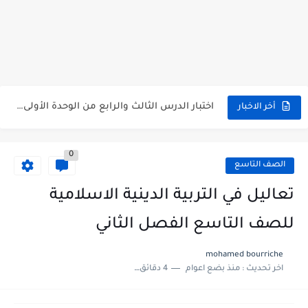
متى نتائج التاسع في سوريا 2026
موقع وزارة التربية السورية نتائج البكالوريا 2026
اختبار الدرس الثالث والرابع من الوحدة الأولى مع الحل في...
أخر الاخبار
حل درس أسس التقسيم الإقليمي للوطن العربي في الجغرافيا للصف...
0
سلم تصحيح مادة اللغة العربية لشهادة التعليم الاساسي والاعدادية الشرعية...
الصف التاسع
سلم تصحيح اللغة الانجليزية بكالوريا علمي دورة 2026
تعاليل في التربية الدينية الاسلامية
حل أسئلة الكيمياء بكالوريا علمي دورة 2026
للصف التاسع الفصل الثاني
صدور سلم تصحيح مادة اللغة الانكليزية بكالوريا 2026 الأدبي منهاج...
mohamed bourriche
اخر تحديث :
منذ بضع اعوام
4 دقائق للقراءة
امتحان الرياضيات مع الحل لشهادة التعليم الاساسي والاعدادية الشرعية دورة...
ثلاث نماذج امتحانية مع الحل في العلوم بكالوريا دورة 2026