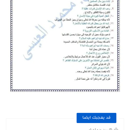
قد يعجبك ايضا
منذ بضع اعوام