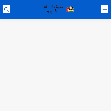
متى نتائج التاسع في سوريا 2026
موقع وزارة التربية السورية نتائج البكالوريا 2026
اختبار الدرس الثالث والرابع من الوحدة الأولى مع الحل في...
حل درس أسس التقسيم الإقليمي للوطن العربي في الجغرافيا للصف...
سلم تصحيح مادة اللغة العربية لشهادة التعليم الاساسي والاعدادية الشرعية...