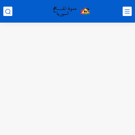
متى نتائج التاسع في سوريا 2026
موقع وزارة التربية السورية نتائج البكالوريا 2026
اختبار الدرس الثالث والرابع من الوحدة الأولى مع الحل في...
حل درس أسس التقسيم الإقليمي للوطن العربي في الجغرافيا للصف...
سلم تصحيح مادة اللغة العربية لشهادة التعليم الاساسي والاعدادية الشرعية...