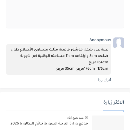
Anonymous
علبة على شكل موشور قاعدته مثلث متساوي الأضلاع طول 
ضلعه 8cm وارتفاعه 11cm مساحته الجانبية كم الأجوبة 
264cmمربع
176cm   176cmمربع  35cm مربع
أترك ردا
الاكثر زيارة
منذ بضع ايام
موقع وزارة التربية السورية نتائج البكالوريا 2026