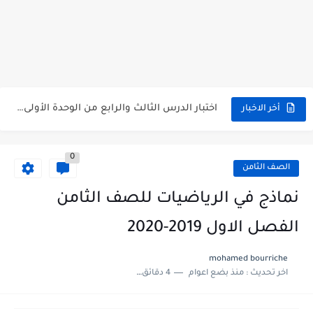
متى نتائج التاسع في سوريا 2026
موقع وزارة التربية السورية نتائج البكالوريا 2026
اختبار الدرس الثالث والرابع من الوحدة الأولى مع الحل في...
أخر الاخبار
حل درس أسس التقسيم الإقليمي للوطن العربي في الجغرافيا للصف...
0
سلم تصحيح مادة اللغة العربية لشهادة التعليم الاساسي والاعدادية الشرعية...
الصف الثامن
سلم تصحيح اللغة الانجليزية بكالوريا علمي دورة 2026
نماذج في الرياضيات للصف الثامن
حل أسئلة الكيمياء بكالوريا علمي دورة 2026
الفصل الاول 2019-2020
صدور سلم تصحيح مادة اللغة الانكليزية بكالوريا 2026 الأدبي منهاج...
mohamed bourriche
اخر تحديث :
منذ بضع اعوام
4 دقائق للقراءة
امتحان الرياضيات مع الحل لشهادة التعليم الاساسي والاعدادية الشرعية دورة...
ثلاث نماذج امتحانية مع الحل في العلوم بكالوريا دورة 2026