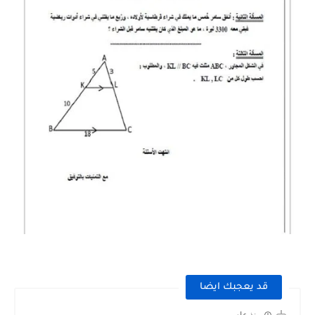
قد يعجبك ايضا