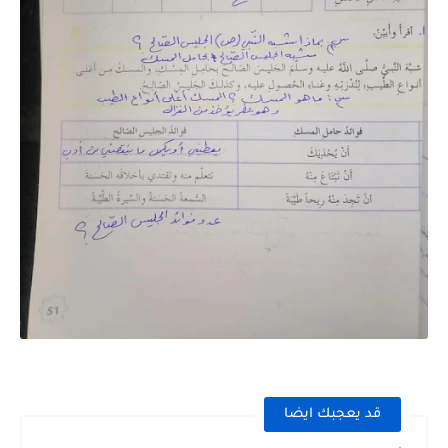
قد يعجبك ايضا