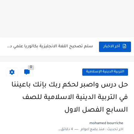
اختبار الدرس الثالث والرابع من الوحدة الأولى مع الحل في...
حل درس أسس التقسيم الإقليمي للوطن العربي في الجغرافيا للصف...
سلم تصحيح مادة اللغة العربية لشهادة التعليم الاساسي والاعدادية الشرعية...
سلم تصحيح اللغة الانجليزية بكالوريا علمي دورة 2026
أخر الاخبار
حل أسئلة الكيمياء بكالوريا علمي دورة 2026
0
صدور سلم تصحيح مادة اللغة الانكليزية بكالوريا 2026 الأدبي منهاج...
التربية الدينية الإسلامية
امتحان الرياضيات مع الحل لشهادة التعليم الاساسي والاعدادية الشرعية دورة...
حل درس واصبر لحكم ربك بإنك باعيننا
ثلاث نماذج امتحانية مع الحل في العلوم بكالوريا دورة 2026
في التربية الدينية الاسلامية للصف
السابع الفصل الاول
mohamed bourriche
اخر تحديث :
منذ بضع اعوام
4 دقائق للقراءة