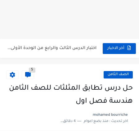
متى نتائج التاسع في سوريا 2026
موقع وزارة التربية السورية نتائج البكالوريا 2026
اختبار الدرس الثالث والرابع من الوحدة الأولى مع الحل في...
أخر الاخبار
حل درس أسس التقسيم الإقليمي للوطن العربي في الجغرافيا للصف...
5
سلم تصحيح مادة اللغة العربية لشهادة التعليم الاساسي والاعدادية الشرعية...
الصف الثامن
سلم تصحيح اللغة الانجليزية بكالوريا علمي دورة 2026
حل درس تطابق المثلثات للصف الثامن
حل أسئلة الكيمياء بكالوريا علمي دورة 2026
هندسة فصل اول
صدور سلم تصحيح مادة اللغة الانكليزية بكالوريا 2026 الأدبي منهاج...
mohamed bourriche
اخر تحديث :
منذ بضع اعوام
4 دقائق للقراءة
امتحان الرياضيات مع الحل لشهادة التعليم الاساسي والاعدادية الشرعية دورة...
ثلاث نماذج امتحانية مع الحل في العلوم بكالوريا دورة 2026