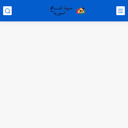
متى نتائج التاسع في سوريا 2026
موقع وزارة التربية السورية نتائج البكالوريا 2026
اختبار الدرس الثالث والرابع من الوحدة الأولى مع الحل في...
حل درس أسس التقسيم الإقليمي للوطن العربي في الجغرافيا للصف...