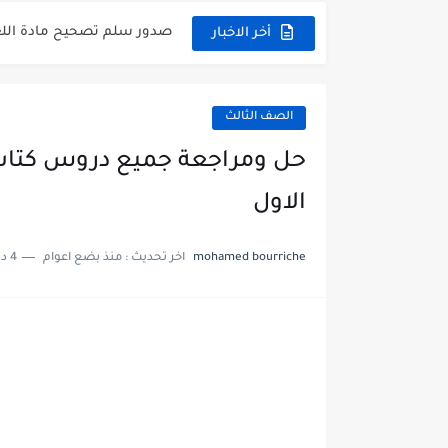
امتحان الرياضيات مع الحل ل
أخر الاخبار
ثلاث نماذج امتحانية مع الحل ف
الصف الثالث
حل ومراجعة جميع دروس كتاب
الاول
mohamed bourriche
اخر تحديث :
منذ بضع اعوام
4 دقائق للقراءة