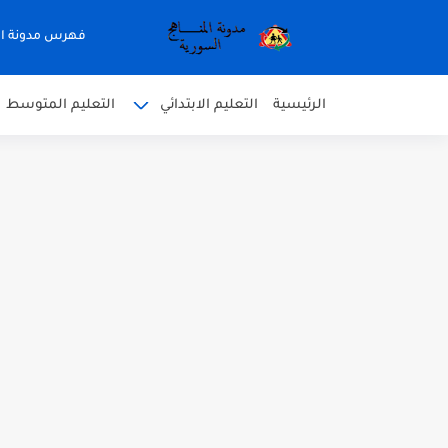
فهرس مدونة ال
الرئيسية
التعليم الابتدائي
التعليم المتوسط
متى نتائج التاسع في سوريا 2026
موقع وزارة التربية السورية نتائج
اختبار الدرس الثالث والرابع 
حل درس أسس التقسيم الإقل
سلم تصحيح مادة اللغة العرب
سلم تصحيح اللغة الانجليزية بك
حل أسئلة الكيمياء بكالوريا علم
صدور سلم تصحيح مادة اللغة الانكليزية ب