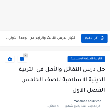
متى نتائج التاسع في سوريا 2026
موقع وزارة التربية السورية نتائج البكالوريا 2026
اختبار الدرس الثالث والرابع من الوحدة الأولى مع الحل في...
أخر الاخبار
حل درس أسس التقسيم الإقليمي للوطن العربي في الجغرافيا للصف...
0
سلم تصحيح مادة اللغة العربية لشهادة التعليم الاساسي والاعدادية الشرعية...
التربية الدينية الإسلامية
سلم تصحيح اللغة الانجليزية بكالوريا علمي دورة 2026
حل درس التفائل والأمل في التربية
حل أسئلة الكيمياء بكالوريا علمي دورة 2026
الدينية الاسلامية للصف الخامس
صدور سلم تصحيح مادة اللغة الانكليزية بكالوريا 2026 الأدبي منهاج...
الفصل الاول
امتحان الرياضيات مع الحل لشهادة التعليم الاساسي والاعدادية الشرعية دورة...
mohamed bourriche
اخر تحديث :
منذ بضع شهور
4 دقائق للقراءة
ثلاث نماذج امتحانية مع الحل في العلوم بكالوريا دورة 2026