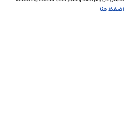
تحميل حل ومراجعة واختبار كتاب الطالب والانشطة
اضغظ هنا