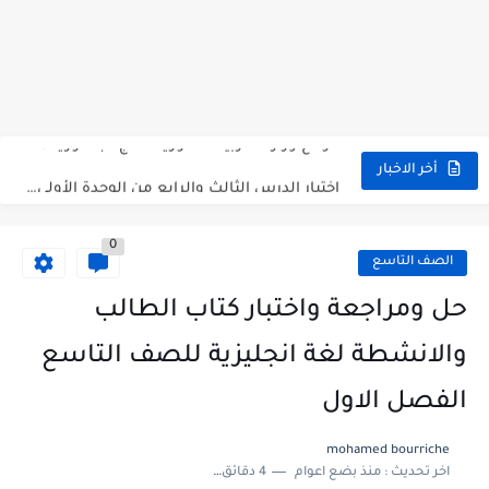
متى نتائج التاسع في سوريا 2026
موقع وزارة التربية السورية نتائج البكالوريا 2026
اختبار الدرس الثالث والرابع من الوحدة الأولى مع الحل في...
أخر الاخبار
حل درس أسس التقسيم الإقليمي للوطن العربي في الجغرافيا للصف...
0
سلم تصحيح مادة اللغة العربية لشهادة التعليم الاساسي والاعدادية الشرعية...
الصف التاسع
سلم تصحيح اللغة الانجليزية بكالوريا علمي دورة 2026
حل ومراجعة واختبار كتاب الطالب
حل أسئلة الكيمياء بكالوريا علمي دورة 2026
والانشطة لغة انجليزية للصف التاسع
صدور سلم تصحيح مادة اللغة الانكليزية بكالوريا 2026 الأدبي منهاج...
الفصل الاول
امتحان الرياضيات مع الحل لشهادة التعليم الاساسي والاعدادية الشرعية دورة...
mohamed bourriche
اخر تحديث :
منذ بضع اعوام
4 دقائق للقراءة
ثلاث نماذج امتحانية مع الحل في العلوم بكالوريا دورة 2026