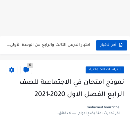
متى نتائج التاسع في سوريا 2026
موقع وزارة التربية السورية نتائج البكالوريا 2026
اختبار الدرس الثالث والرابع من الوحدة الأولى مع الحل في...
أخر الاخبار
حل درس أسس التقسيم الإقليمي للوطن العربي في الجغرافيا للصف...
0
سلم تصحيح مادة اللغة العربية لشهادة التعليم الاساسي والاعدادية الشرعية...
الدراسات الاجتماعية
سلم تصحيح اللغة الانجليزية بكالوريا علمي دورة 2026
نموذج امتحان في الاجتماعية للصف
حل أسئلة الكيمياء بكالوريا علمي دورة 2026
الرابع الفصل الاول 2020-2021
صدور سلم تصحيح مادة اللغة الانكليزية بكالوريا 2026 الأدبي منهاج...
mohamed bourriche
اخر تحديث :
منذ بضع اعوام
4 دقائق للقراءة
امتحان الرياضيات مع الحل لشهادة التعليم الاساسي والاعدادية الشرعية دورة...
ثلاث نماذج امتحانية مع الحل في العلوم بكالوريا دورة 2026