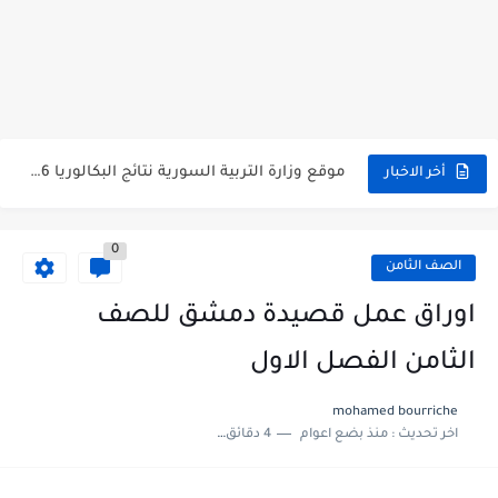
متى نتائج التاسع في سوريا 2026
موقع وزارة التربية السورية نتائج البكالوريا 2026
اختبار الدرس الثالث والرابع من الوحدة الأولى مع الحل في...
أخر الاخبار
حل درس أسس التقسيم الإقليمي للوطن العربي في الجغرافيا للصف...
0
سلم تصحيح مادة اللغة العربية لشهادة التعليم الاساسي والاعدادية الشرعية...
الصف الثامن
سلم تصحيح اللغة الانجليزية بكالوريا علمي دورة 2026
اوراق عمل قصيدة دمشق للصف
حل أسئلة الكيمياء بكالوريا علمي دورة 2026
الثامن الفصل الاول
صدور سلم تصحيح مادة اللغة الانكليزية بكالوريا 2026 الأدبي منهاج...
mohamed bourriche
اخر تحديث :
منذ بضع اعوام
4 دقائق للقراءة
امتحان الرياضيات مع الحل لشهادة التعليم الاساسي والاعدادية الشرعية دورة...
ثلاث نماذج امتحانية مع الحل في العلوم بكالوريا دورة 2026