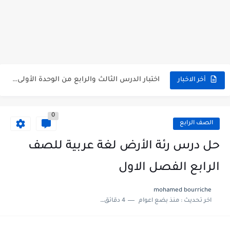
متى نتائج التاسع في سوريا 2026
موقع وزارة التربية السورية نتائج البكالوريا 2026
اختبار الدرس الثالث والرابع من الوحدة الأولى مع الحل في...
أخر الاخبار
حل درس أسس التقسيم الإقليمي للوطن العربي في الجغرافيا للصف...
0
سلم تصحيح مادة اللغة العربية لشهادة التعليم الاساسي والاعدادية الشرعية...
الصف الرابع
سلم تصحيح اللغة الانجليزية بكالوريا علمي دورة 2026
حل درس رئة الأرض لغة عربية للصف
حل أسئلة الكيمياء بكالوريا علمي دورة 2026
الرابع الفصل الاول
صدور سلم تصحيح مادة اللغة الانكليزية بكالوريا 2026 الأدبي منهاج...
mohamed bourriche
اخر تحديث :
منذ بضع اعوام
4 دقائق للقراءة
امتحان الرياضيات مع الحل لشهادة التعليم الاساسي والاعدادية الشرعية دورة...
ثلاث نماذج امتحانية مع الحل في العلوم بكالوريا دورة 2026