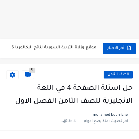
متى نتائج التاسع في سوريا 2026
موقع وزارة التربية السورية نتائج البكالوريا 2026
اختبار الدرس الثالث والرابع من الوحدة الأولى مع الحل في...
أخر الاخبار
حل درس أسس التقسيم الإقليمي للوطن العربي في الجغرافيا للصف...
0
سلم تصحيح مادة اللغة العربية لشهادة التعليم الاساسي والاعدادية الشرعية...
الصف الثامن
سلم تصحيح اللغة الانجليزية بكالوريا علمي دورة 2026
حل اسئلة الصفحة 4 في اللغة
حل أسئلة الكيمياء بكالوريا علمي دورة 2026
الانجليزية للصف الثامن الفصل الاول
صدور سلم تصحيح مادة اللغة الانكليزية بكالوريا 2026 الأدبي منهاج...
mohamed bourriche
اخر تحديث :
منذ بضع اعوام
4 دقائق للقراءة
امتحان الرياضيات مع الحل لشهادة التعليم الاساسي والاعدادية الشرعية دورة...
ثلاث نماذج امتحانية مع الحل في العلوم بكالوريا دورة 2026