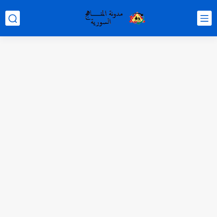
متى نتائج التاسع في سوريا 2026
موقع وزارة التربية السورية نتائج البكالوريا 2026
اختبار الدرس الثالث والرابع من الوحدة الأولى مع الحل في...
حل درس أسس التقسيم الإقليمي للوطن العربي في الجغرافيا للصف...
سلم تصحيح مادة اللغة العربية لشهادة التعليم الاساسي والاعدادية الشرعية...