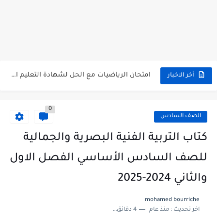
سلم تصحيح اللغة الانجليزية بكالوريا علمي دورة 2026
حل أسئلة الكيمياء بكالوريا علمي دورة 2026
صدور سلم تصحيح مادة اللغة الانكليزية بكالوريا 2026 الأدبي منهاج...
امتحان الرياضيات مع الحل لشهادة التعليم الاساسي والاعدادية الشرعية دورة...
أخر الاخبار
ثلاث نماذج امتحانية مع الحل في العلوم بكالوريا دورة 2026
0
الصف السادس
كتاب التربية الفنية البصرية والجمالية
للصف السادس الأساسي الفصل الاول
والثاني 2024-2025
mohamed bourriche
اخر تحديث :
منذ عام
4 دقائق للقراءة