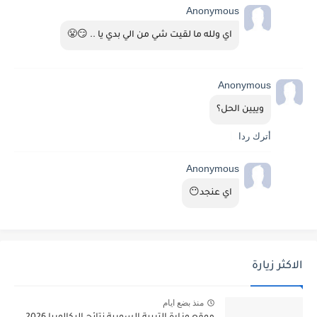
Anonymous
اي ولله ما لقيت شي من الي بدي يا .. 😏😤
Anonymous
وييين الحل؟
أترك ردا
Anonymous
اي عنجد😶
الاكثر زيارة
منذ بضع ايام