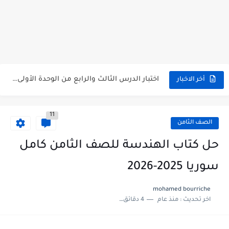
متى نتائج التاسع في سوريا 2026
موقع وزارة التربية السورية نتائج البكالوريا 2026
اختبار الدرس الثالث والرابع من الوحدة الأولى مع الحل في...
أخر الاخبار
حل درس أسس التقسيم الإقليمي للوطن العربي في الجغرافيا للصف...
11
سلم تصحيح مادة اللغة العربية لشهادة التعليم الاساسي والاعدادية الشرعية...
الصف الثامن
سلم تصحيح اللغة الانجليزية بكالوريا علمي دورة 2026
حل كتاب الهندسة للصف الثامن كامل
حل أسئلة الكيمياء بكالوريا علمي دورة 2026
سوريا 2025-2026
صدور سلم تصحيح مادة اللغة الانكليزية بكالوريا 2026 الأدبي منهاج...
mohamed bourriche
اخر تحديث :
منذ عام
4 دقائق للقراءة
امتحان الرياضيات مع الحل لشهادة التعليم الاساسي والاعدادية الشرعية دورة...
ثلاث نماذج امتحانية مع الحل في العلوم بكالوريا دورة 2026