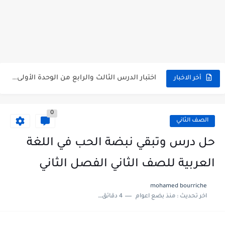
متى نتائج التاسع في سوريا 2026
موقع وزارة التربية السورية نتائج البكالوريا 2026
اختبار الدرس الثالث والرابع من الوحدة الأولى مع الحل في...
أخر الاخبار
حل درس أسس التقسيم الإقليمي للوطن العربي في الجغرافيا للصف...
0
سلم تصحيح مادة اللغة العربية لشهادة التعليم الاساسي والاعدادية الشرعية...
الصف الثاني
سلم تصحيح اللغة الانجليزية بكالوريا علمي دورة 2026
حل درس وتبقي نبضة الحب في اللغة
حل أسئلة الكيمياء بكالوريا علمي دورة 2026
العربية للصف الثاني الفصل الثاني
صدور سلم تصحيح مادة اللغة الانكليزية بكالوريا 2026 الأدبي منهاج...
mohamed bourriche
اخر تحديث :
منذ بضع اعوام
4 دقائق للقراءة
امتحان الرياضيات مع الحل لشهادة التعليم الاساسي والاعدادية الشرعية دورة...
ثلاث نماذج امتحانية مع الحل في العلوم بكالوريا دورة 2026