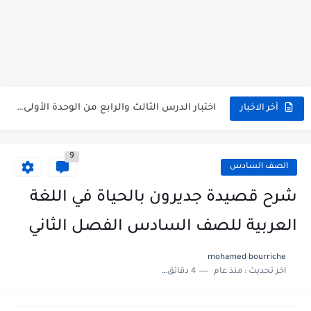
متى نتائج التاسع في سوريا 2026
موقع وزارة التربية السورية نتائج البكالوريا 2026
اختبار الدرس الثالث والرابع من الوحدة الأولى مع الحل في...
أخر الاخبار
حل درس أسس التقسيم الإقليمي للوطن العربي في الجغرافيا للصف...
9
سلم تصحيح مادة اللغة العربية لشهادة التعليم الاساسي والاعدادية الشرعية...
الصف السادس
سلم تصحيح اللغة الانجليزية بكالوريا علمي دورة 2026
شرح قصيدة جديرون بالحياة في اللغة
حل أسئلة الكيمياء بكالوريا علمي دورة 2026
العربية للصف السادس الفصل الثاني
صدور سلم تصحيح مادة اللغة الانكليزية بكالوريا 2026 الأدبي منهاج...
mohamed bourriche
اخر تحديث :
منذ عام
4 دقائق للقراءة
امتحان الرياضيات مع الحل لشهادة التعليم الاساسي والاعدادية الشرعية دورة...
ثلاث نماذج امتحانية مع الحل في العلوم بكالوريا دورة 2026