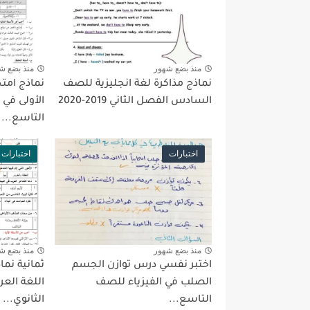
منذ بضع شهور
منذ بضع ش
نماذج مذاكرة لغة انجليزية للصف
نماذج امتح
السادس الفصل الثاني 2019-2020
الأولى في 
التاسع...
اختبارات
اختبارات
منذ بضع شهور
منذ بضع ش
اختبر نفسي درس توازن الجسم
ثمانية نما
الصلب في الفيزياء للصف
اللغة العر
التاسع...
الثانوي...