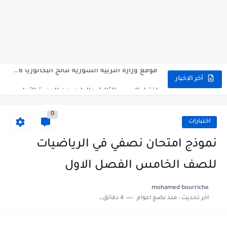
متى نتائج التاسع في سوريا 2026
موقع وزارة التربية السورية نتائج البكالوريا 2026
اختبار الدرس الثالث والرابع من الوحدة الأولى مع الحل في...
أخر الاخبار
حل درس أسس التقسيم الإقليمي للوطن العربي في الجغرافيا للصف...
0
سلم تصحيح مادة اللغة العربية لشهادة التعليم الاساسي والاعدادية الشرعية...
اختبارات
سلم تصحيح اللغة الانجليزية بكالوريا علمي دورة 2026
نموذج امتحان نصفي في الرياضيات
حل أسئلة الكيمياء بكالوريا علمي دورة 2026
للصف الخامس الفصل الاول
صدور سلم تصحيح مادة اللغة الانكليزية بكالوريا 2026 الأدبي منهاج...
mohamed bourriche
اخر تحديث :
منذ بضع اعوام
4 دقائق للقراءة
امتحان الرياضيات مع الحل لشهادة التعليم الاساسي والاعدادية الشرعية دورة...
ثلاث نماذج امتحانية مع الحل في العلوم بكالوريا دورة 2026