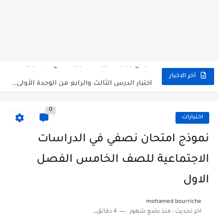
متى نتائج التاسع في سوريا 2026
موقع وزارة التربية السورية نتائج البكالوريا 2026
اختبار الدرس الثالث والرابع من الوحدة الأولى مع الحل في...
أخر الاخبار
حل درس أسس التقسيم الإقليمي للوطن العربي في الجغرافيا للصف...
0
سلم تصحيح مادة اللغة العربية لشهادة التعليم الاساسي والاعدادية الشرعية...
اختبارات
سلم تصحيح اللغة الانجليزية بكالوريا علمي دورة 2026
نموذج امتحان نصفي في الدراسات
حل أسئلة الكيمياء بكالوريا علمي دورة 2026
الاجتماعية للصف الخامس الفصل
صدور سلم تصحيح مادة اللغة الانكليزية بكالوريا 2026 الأدبي منهاج...
الاول
امتحان الرياضيات مع الحل لشهادة التعليم الاساسي والاعدادية الشرعية دورة...
mohamed bourriche
اخر تحديث :
منذ بضع شهور
4 دقائق للقراءة
ثلاث نماذج امتحانية مع الحل في العلوم بكالوريا دورة 2026