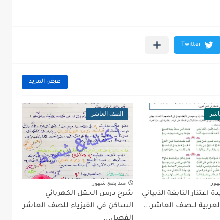
عرض المزيد
اشر
الصف العاشر
هور
منذ بضع شهور
اعتذار النابغة الذبياني
شرح درس الحقل الكهربائي
لعربية للصف العاشر...
الساكن في الفيزياء للصف العاشر
الفصل...