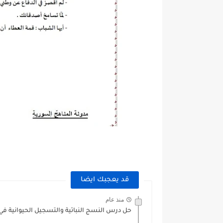
قد يعجبك ايضا
منذ عام
حل درس النسج النباتية والتسجيل الحيوانية في