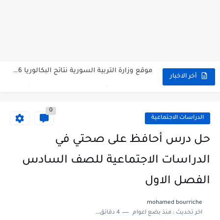
متى نتائج التاسع في سوريا 2026
موقع وزارة التربية السورية نتائج البكالوريا 2026
اختبار الدرس الثالث والرابع من الوحدة الأولى مع الحل في...
أخر الاخبار
حل درس أسس التقسيم الإقليمي للوطن العربي في الجغرافيا للصف...
0
سلم تصحيح مادة اللغة العربية لشهادة التعليم الاساسي والاعدادية الشرعية...
الدراسات الاجتماعية
سلم تصحيح اللغة الانجليزية بكالوريا علمي دورة 2026
حل درس أحافظ على صحتي في
حل أسئلة الكيمياء بكالوريا علمي دورة 2026
الدراسات الاجتماعية للصف السادس
صدور سلم تصحيح مادة اللغة الانكليزية بكالوريا 2026 الأدبي منهاج...
الفصل الاول
امتحان الرياضيات مع الحل لشهادة التعليم الاساسي والاعدادية الشرعية دورة...
mohamed bourriche
اخر تحديث :
منذ بضع اعوام
4 دقائق للقراءة
ثلاث نماذج امتحانية مع الحل في العلوم بكالوريا دورة 2026