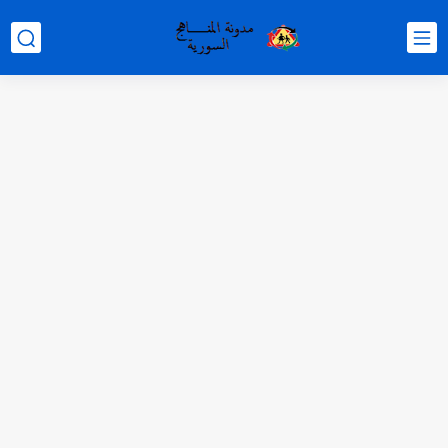
متى نتائج التاسع في سوريا 2026
موقع وزارة التربية السورية نتائج البكالوريا 2026
اختبار الدرس الثالث والرابع من الوحدة الأولى مع الحل في...
حل درس أسس التقسيم الإقليمي للوطن العربي في الجغرافيا للصف...
سلم تصحيح مادة اللغة العربية لشهادة التعليم الاساسي والاعدادية الشرعية...