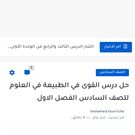
متى نتائج التاسع في سوريا 2026
موقع وزارة التربية السورية نتائج البكالوريا 2026
اختبار الدرس الثالث والرابع من الوحدة الأولى مع الحل في...
أخر الاخبار
حل درس أسس التقسيم الإقليمي للوطن العربي في الجغرافيا للصف...
2
سلم تصحيح مادة اللغة العربية لشهادة التعليم الاساسي والاعدادية الشرعية...
الصف السادس
سلم تصحيح اللغة الانجليزية بكالوريا علمي دورة 2026
حل درس القوى في الطبيعة في العلوم
حل أسئلة الكيمياء بكالوريا علمي دورة 2026
للصف السادس الفصل الاول
صدور سلم تصحيح مادة اللغة الانكليزية بكالوريا 2026 الأدبي منهاج...
mohamed bourriche
امتحان الرياضيات مع الحل لشهادة التعليم الاساسي والاعدادية الشرعية دورة...
اخر تحديث :
منذ عام
4 دقائق للقراءة
ثلاث نماذج امتحانية مع الحل في العلوم بكالوريا دورة 2026