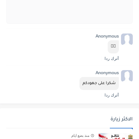
Anonymous
👍🏻
أترك ردا
Anonymous
شكرا على جهودكم
أترك ردا
الاكثر زيارة
منذ بضع ايام