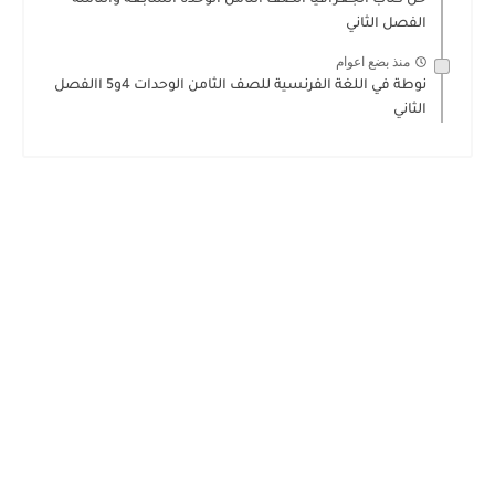
حل كتاب الجغرافيا الصف الثامن الوحدة السابعة والثامنة
الفصل الثاني
منذ بضع اعوام
نوطة في اللغة الفرنسية للصف الثامن الوحدات 4و5 االفصل
الثاني