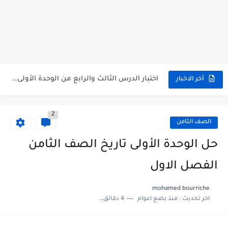
متى نتائج التاسع في سوريا 2026
موقع وزارة التربية السورية نتائج البكالوريا 2026
اختبار الدرس الثالث والرابع من الوحدة الأولى مع الحل في...
أخر الاخبار
حل درس أسس التقسيم الإقليمي للوطن العربي في الجغرافيا للصف...
2
سلم تصحيح مادة اللغة العربية لشهادة التعليم الاساسي والاعدادية الشرعية...
الصف الثامن
سلم تصحيح اللغة الانجليزية بكالوريا علمي دورة 2026
حل الوحدة الأولى تاريخ الصف الثامن
حل أسئلة الكيمياء بكالوريا علمي دورة 2026
الفصل الاول
صدور سلم تصحيح مادة اللغة الانكليزية بكالوريا 2026 الأدبي منهاج...
mohamed bourriche
اخر تحديث :
منذ بضع اعوام
4 دقائق للقراءة
امتحان الرياضيات مع الحل لشهادة التعليم الاساسي والاعدادية الشرعية دورة...
ثلاث نماذج امتحانية مع الحل في العلوم بكالوريا دورة 2026