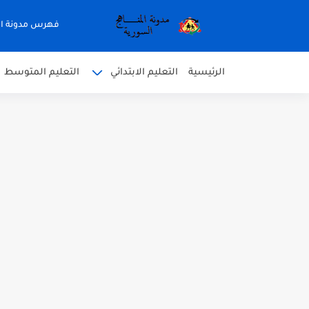
فهرس مدونة ال
الرئيسية
التعليم الابتدائي
التعليم المتوسط
متى نتائج التاسع في سوريا 2026
موقع وزارة التربية السورية نتائج
اختبار الدرس الثالث والرابع 
حل درس أسس التقسيم الإقل
سلم تصحيح مادة اللغة العرب
سلم تصحيح اللغة الانجليزية بك
حل أسئلة الكيمياء بكالوريا علم
صدور سلم تصحيح مادة اللغة الانكليزية ب