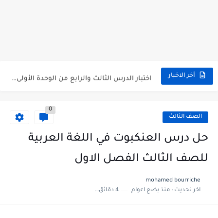
متى نتائج التاسع في سوريا 2026
موقع وزارة التربية السورية نتائج البكالوريا 2026
اختبار الدرس الثالث والرابع من الوحدة الأولى مع الحل في...
أخر الاخبار
حل درس أسس التقسيم الإقليمي للوطن العربي في الجغرافيا للصف...
0
سلم تصحيح مادة اللغة العربية لشهادة التعليم الاساسي والاعدادية الشرعية...
الصف الثالث
سلم تصحيح اللغة الانجليزية بكالوريا علمي دورة 2026
حل درس العنكبوت في اللغة العربية
حل أسئلة الكيمياء بكالوريا علمي دورة 2026
للصف الثالث الفصل الاول
صدور سلم تصحيح مادة اللغة الانكليزية بكالوريا 2026 الأدبي منهاج...
mohamed bourriche
اخر تحديث :
منذ بضع اعوام
4 دقائق للقراءة
امتحان الرياضيات مع الحل لشهادة التعليم الاساسي والاعدادية الشرعية دورة...
ثلاث نماذج امتحانية مع الحل في العلوم بكالوريا دورة 2026