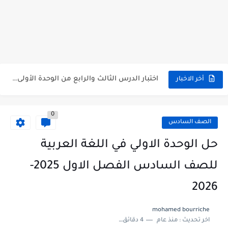
متى نتائج التاسع في سوريا 2026
موقع وزارة التربية السورية نتائج البكالوريا 2026
اختبار الدرس الثالث والرابع من الوحدة الأولى مع الحل في...
أخر الاخبار
حل درس أسس التقسيم الإقليمي للوطن العربي في الجغرافيا للصف...
0
سلم تصحيح مادة اللغة العربية لشهادة التعليم الاساسي والاعدادية الشرعية...
الصف السادس
سلم تصحيح اللغة الانجليزية بكالوريا علمي دورة 2026
حل الوحدة الاولي في اللغة العربية
حل أسئلة الكيمياء بكالوريا علمي دورة 2026
للصف السادس الفصل الاول 2025-
صدور سلم تصحيح مادة اللغة الانكليزية بكالوريا 2026 الأدبي منهاج...
2026
امتحان الرياضيات مع الحل لشهادة التعليم الاساسي والاعدادية الشرعية دورة...
mohamed bourriche
اخر تحديث :
منذ عام
4 دقائق للقراءة
ثلاث نماذج امتحانية مع الحل في العلوم بكالوريا دورة 2026