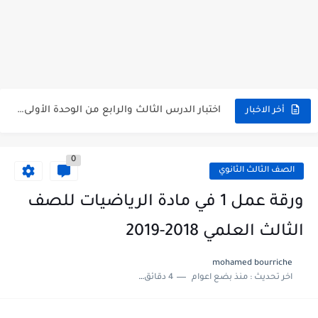
متى نتائج التاسع في سوريا 2026
موقع وزارة التربية السورية نتائج البكالوريا 2026
اختبار الدرس الثالث والرابع من الوحدة الأولى مع الحل في...
أخر الاخبار
حل درس أسس التقسيم الإقليمي للوطن العربي في الجغرافيا للصف...
0
سلم تصحيح مادة اللغة العربية لشهادة التعليم الاساسي والاعدادية الشرعية...
الصف الثالث الثانوي
سلم تصحيح اللغة الانجليزية بكالوريا علمي دورة 2026
ورقة عمل 1 في مادة الرياضيات للصف
حل أسئلة الكيمياء بكالوريا علمي دورة 2026
الثالث العلمي 2018-2019
صدور سلم تصحيح مادة اللغة الانكليزية بكالوريا 2026 الأدبي منهاج...
mohamed bourriche
اخر تحديث :
منذ بضع اعوام
4 دقائق للقراءة
امتحان الرياضيات مع الحل لشهادة التعليم الاساسي والاعدادية الشرعية دورة...
ثلاث نماذج امتحانية مع الحل في العلوم بكالوريا دورة 2026